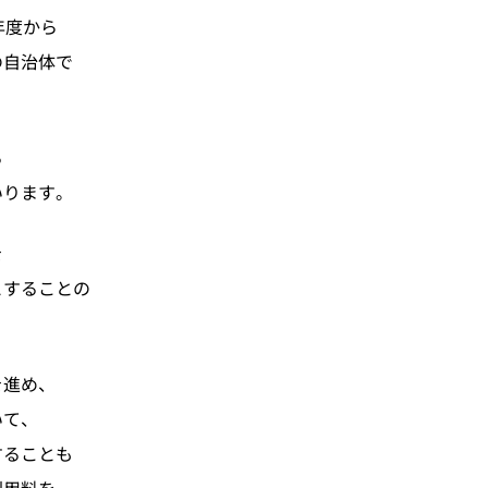
年度から
の自治体で
る
いります。
を
とすることの
を進め、
いて、
することも