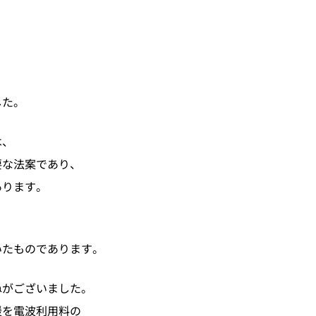
。
した。
は、
要な法案であり、
あります。
いたものであります。
ねがございました。
援を電波利用料の