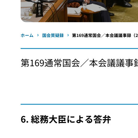
ホーム
国会質疑録
第169通常国会／本会議議事録（20
第169通常国会／本会議議事録
6. 総務大臣による答弁