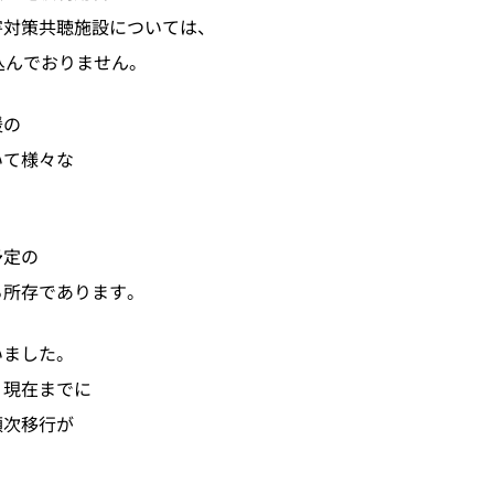
害対策共聴施設については、
込んでおりません。
援の
いて様々な
予定の
る所存であります。
いました。
、現在までに
順次移行が