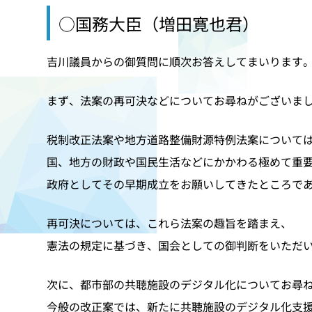
○国務大臣（増田寛也君）
吉川議員からの御質問に順次お答えしてまいります
まず、法案の再可決などについてお尋ねがございま
税制改正法案や地方道路整備財源特例法案について
国、地方の財政や国民生活などにかかわる極めて重
政府としてその早期成立をお願いしてきたところで
再可決については、これら法案の趣旨を踏まえ、
憲法の規定に基づき、国会としての御判断をいただ
次に、都市部の共聴施設のデジタル化についてお尋
今般の改正案では、新たに共聴施設のデジタル化支