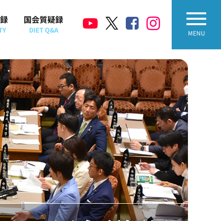
録
国会質疑録
TY
DIET Q&A
MENU