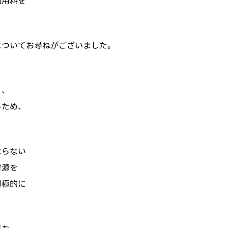
利用料を
についてお尋ねがございました。
り、
るため、
ならない
財源を
積極的に