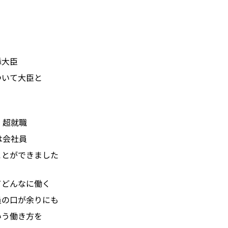
添大臣
ついて大臣と
、超就職
は会社員
ことができました
てどんなに働く
員の口が余りにも
いう働き方を