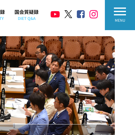
録
国会質疑録
TY
DIET Q&A
MENU