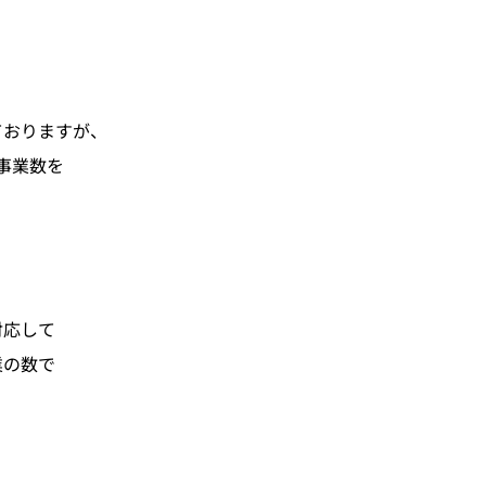
ておりますが、
の事業数を
対応して
業の数で