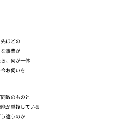
、先ほどの
うな事業が
たら、何が一体
で今お伺いを
ど同数のものと
機能が重複している
どう違うのか