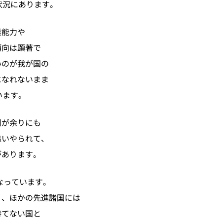
状況にあります。
業能力や
傾向は顕著で
いのが我が国の
になれないまま
います。
制が余りにも
追いやられて、
があります。
なっています。
り、ほかの先進諸国には
持てない国と