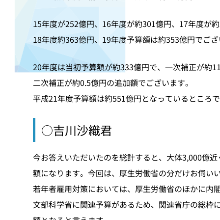
15年度が252億円、16年度が約301億円、17年度が約
18年度約363億円、19年度予算額は約353億円でご
20年度は当初予算額が約333億円で、一次補正が約1
二次補正が約0.5億円の追加額でございます。
平成21年度予算額は約551億円となっているところ
○吉川沙織君
今お答えいただいたのを総計すると、大体3,000億
額になります。今回は、厚生労働省の分だけお伺い
若年者雇用対策においては、厚生労働省のほかに内
文部科学省に関連予算があるため、関連省庁の総枠
額となると言えます。