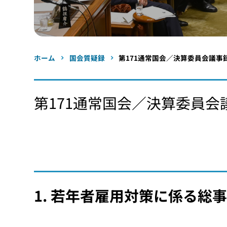
ホーム
国会質疑録
第171通常国会／決算委員会議事録
第171通常国会／決算委員会議
1. 若年者雇用対策に係る総