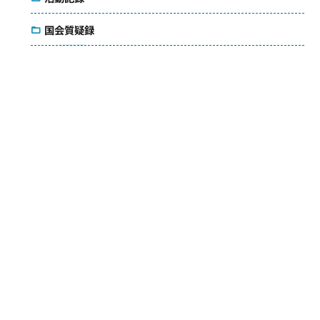
国会質疑録
コラム
議会雑感
アクセス
メールマガジン
ダウンロード
お問い合わせ
検索
© Saori Yoshikawa. All Rights Reserved.