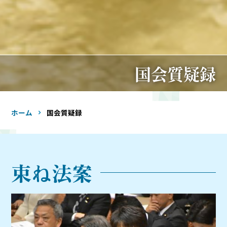
国会質疑録
ホーム
国会質疑録
束ね法案