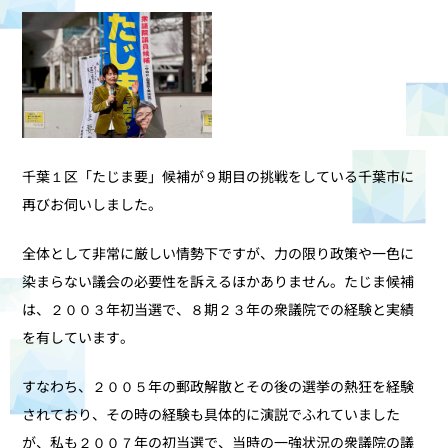
千葉１区「たじま要」候補が９期目の挑戦をしている千葉市に
再びお伺いしました。
全体として非常に厳しい情勢下ですが、力の限り政策や一色に
染まらない議会の必要性を訴えるほかありません。たじま候補
は、２００３年初当選で、８期２３年の衆議院での経験と実績
を有しています。
すなわち、２００５年の郵政解散とその後の選挙の熱狂を経験
されており、その時の経験も具体的に演説でふれていました
が、私も２００７年の初当選で、当時の一強状況の衆議院の議