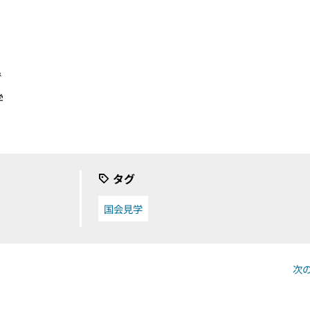
。
で
学
タグ
国会見学
次