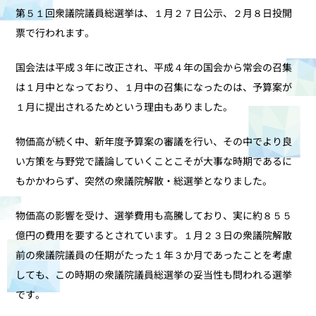
第５１回衆議院議員総選挙は、１月２７日公示、２月８日投開
票で行われます。
国会法は平成３年に改正され、平成４年の国会から常会の召集
は１月中となっており、１月中の召集になったのは、予算案が
１月に提出されるためという理由もありました。
物価高が続く中、新年度予算案の審議を行い、その中でより良
い方策を与野党で議論していくことこそが大事な時期であるに
もかかわらず、突然の衆議院解散・総選挙となりました。
物価高の影響を受け、選挙費用も高騰しており、実に約８５５
億円の費用を要するとされています。１月２３日の衆議院解散
前の衆議院議員の任期がたった１年３か月であったことを考慮
しても、この時期の衆議院議員総選挙の妥当性も問われる選挙
です。