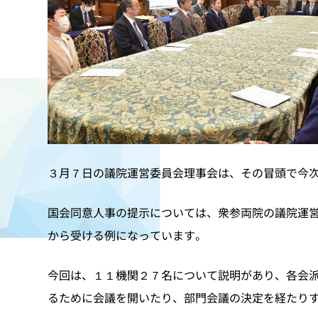
３月７日の議院運営委員会理事会は、その冒頭で今
国会同意人事の提示については、衆参両院の議院運
から受ける例になっています。
今回は、１１機関２７名について説明があり、各会
るために会議を開いたり、部門会議の決定を経たり