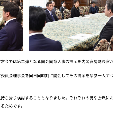
次常会では第二弾となる国会同意人事の提示を内閣官房副長官
営委員会理事会を同日同時刻に開会してその提示を衆参一人ず
派持ち帰り検討することとなりました。それぞれの党や会派に
するためです。