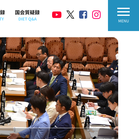
録
国会質疑録
TY
DIET Q&A
MENU