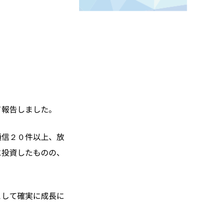
て報告しました。
通信２０件以上、放
に投資したものの、
として確実に成長に