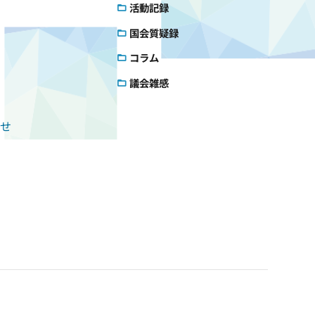
活動記録
国会質疑録
コラム
議会雑感
せ