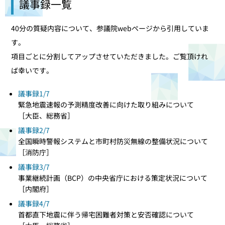
議事録一覧
40分の質疑内容について、参議院webページから引用していま
す。
項目ごとに分割してアップさせていただきました。ご覧頂けれ
ば幸いです。
議事録1/7
緊急地震速報の予測精度改善に向けた取り組みについて
［大臣、総務省］
議事録2/7
全国瞬時警報システムと市町村防災無線の整備状況について
［消防庁］
議事録3/7
事業継続計画（BCP）の中央省庁における策定状況について
［内閣府］
議事録4/7
首都直下地震に伴う帰宅困難者対策と安否確認について