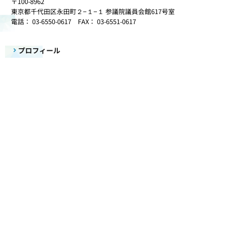
〒100-8962
東京都千代田区永田町２−１−１ 参議院議員会館617号室
電話： 03-6550-0617 FAX： 03-6551-0617
プロフィール
初当選から18年間の歩み
理念と政策
政治を志したきっかけ
更新情報
事務所だより
活動記録
国会質疑録