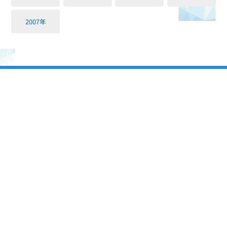
2007年
〒100-8962
東京都千代田区永田町２−１−１ 参議院議員会館617号室
電話： 03-6550-0617 FAX： 03-6551-0617
プロフィール
初当選から18年間の歩み