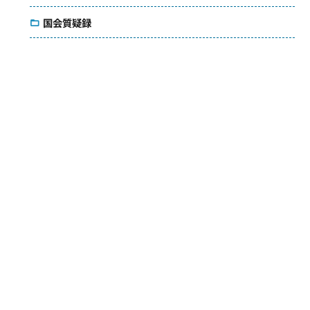
国会質疑録
コラム
議会雑感
アクセス
メールマガジン
ダウンロード
お問い合わせ
検索
© Saori Yoshikawa. All Rights Reserved.