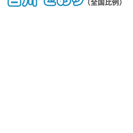
〒100-8962
東京都千代田区永田町２−１−１ 参議院議員会館617号室
電話： 03-6550-0617 FAX： 03-6551-0617
プロフィール
初当選から18年間の歩み
理念と政策
政治を志したきっかけ
更新情報
事務所だより
活動記録