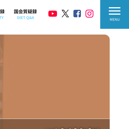
録
国会質疑録
TY
DIET Q&A
MENU