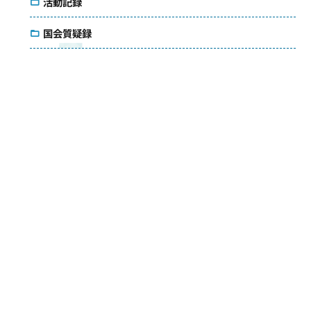
活動記録
国会質疑録
コラム
議会雑感
アクセス
メールマガジン
ダウンロード
お問い合わせ
検索
© Saori Yoshikawa. All Rights Reserved.