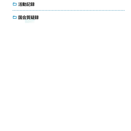
活動記録
国会質疑録
コラム
議会雑感
アクセス
メールマガジン
ダウンロード
お問い合わせ
検索