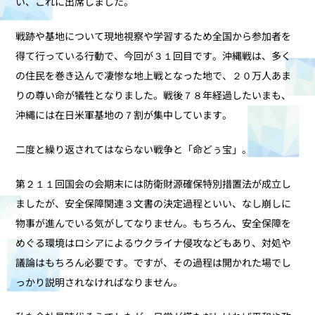
い、これに出席しました。
戦跡や基地について現地視察や学習するため全国から参加者を
得て行っている行動で、今回が３１回目です。沖縄戦は、多く
の住民を巻き込んで凄惨な地上戦となった地で、２０万人あま
りの尊い命が犠牲となりました。戦後７８年経過したいまも、
沖縄には在日米軍基地の７割が集中しています。
二度と繰り返されてはならない戦争と「命どぅ宝」。
第２１１回国会の会期末には防衛財源確保特別措置法が成立し
ましたが、安全保障関連３文書の決定過程といい、なし崩しに
物事が進んでいる気がしてなりません。もちろん、安全保障を
めぐる環境はロシアによるウクライナ侵攻などもあり、対処や
議論はもちろん必要です。ですが、その過程は開かれた場でし
っかり説明されなければなりません。