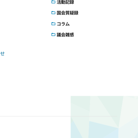
活動記録
国会質疑録
コラム
議会雑感
せ