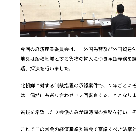
今回の経済産業委員会は、「外国為替及び外国貿易法
地又は船積地域とする貨物の輸入につき承認義務を
疑、採決を行いました。
北朝鮮に対する制裁措置の承認案件で、２年ごとに
は、偶然にも巡り合わせで２回審査することとなり
質疑を希望した２会派のみが短時間の質疑を行い、
これでこの常会の経済産業委員会で審議すべき法案