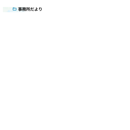
事務所だより
活動記録
国会質疑録
コラム
議会雑感
アクセス
メールマガジン
ダウンロード
お問い合わせ
検索