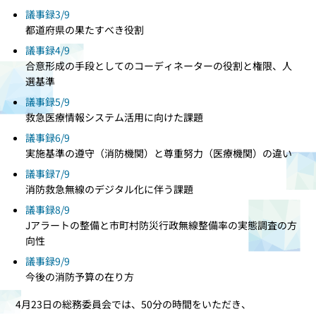
議事録3/9
都道府県の果たすべき役割
議事録4/9
合意形成の手段としてのコーディネーターの役割と権限、人
選基準
議事録5/9
救急医療情報システム活用に向けた課題
議事録6/9
実施基準の遵守（消防機関）と尊重努力（医療機関）の違い
議事録7/9
消防救急無線のデジタル化に伴う課題
議事録8/9
Jアラートの整備と市町村防災行政無線整備率の実態調査の方
向性
議事録9/9
今後の消防予算の在り方
4月23日の総務委員会では、50分の時間をいただき、