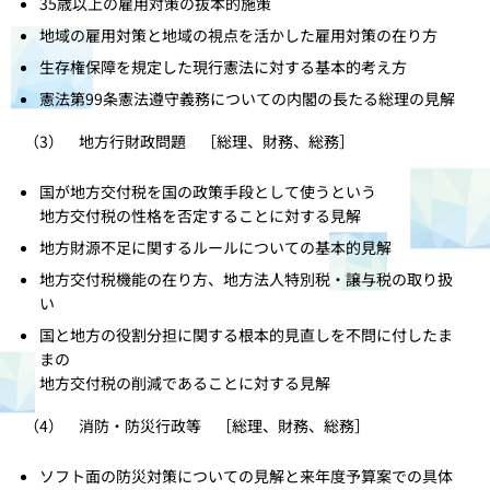
35歳以上の雇用対策の抜本的施策
地域の雇用対策と地域の視点を活かした雇用対策の在り方
生存権保障を規定した現行憲法に対する基本的考え方
憲法第99条憲法遵守義務についての内閣の長たる総理の見解
（3） 地方行財政問題 ［総理、財務、総務］
国が地方交付税を国の政策手段として使うという
地方交付税の性格を否定することに対する見解
地方財源不足に関するルールについての基本的見解
地方交付税機能の在り方、地方法人特別税・譲与税の取り扱
い
国と地方の役割分担に関する根本的見直しを不問に付したま
まの
地方交付税の削減であることに対する見解
（4） 消防・防災行政等 ［総理、財務、総務］
ソフト面の防災対策についての見解と来年度予算案での具体