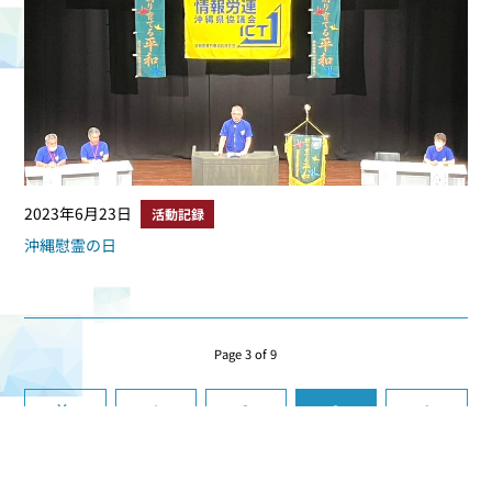
2023年6月23日
活動記録
沖縄慰霊の日
Page 3 of 9
‹ 前へ
1
2
3
4
5
次へ ›
最後へ »