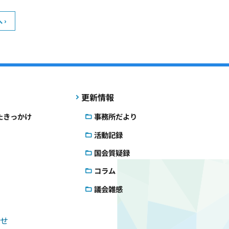
 ›
更新情報
たきっかけ
事務所だより
活動記録
国会質疑録
コラム
議会雑感
せ