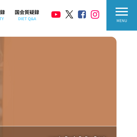
録
国会質疑録
TY
DIET Q&A
MENU