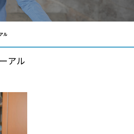
アル
ューアル