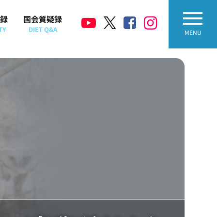
録
国会質疑録
TY
DIET Q&A
MENU