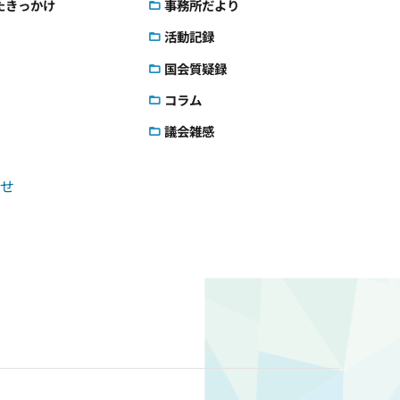
たきっかけ
事務所だより
活動記録
国会質疑録
コラム
議会雑感
せ