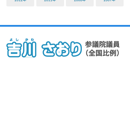
〒100-8962
東京都千代田区永田町２−１−１ 参議院議員会館617号室
電話： 03-6550-0617 FAX： 03-6551-0617
プロフィール
初当選から18年間の歩み
理念と政策