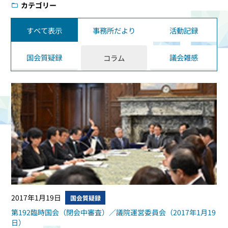
カテゴリー
すべて表示
事務所だより
活動記録
国会質疑録
議会雑感
コラム
2017年1月19日
国会質疑録
第192臨時国会（閉会中審査）／議院運営委員会（2017年1月19
日）