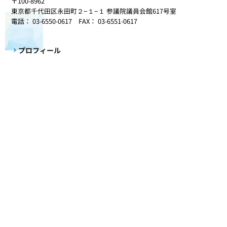
〒100-8962
東京都千代田区永田町２−１−１ 参議院議員会館617号室
電話： 03-6550-0617 FAX： 03-6551-0617
プロフィール
初当選から18年間の歩み
理念と政策
政治を志したきっかけ
更新情報
事務所だより
活動記録
国会質疑録