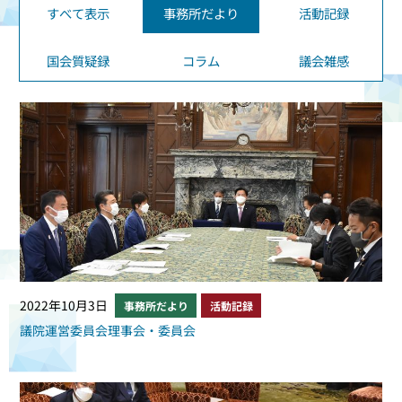
すべて表示
事務所だより
活動記録
国会質疑録
コラム
議会雑感
2022年10月3日
事務所だより
活動記録
議院運営委員会理事会・委員会