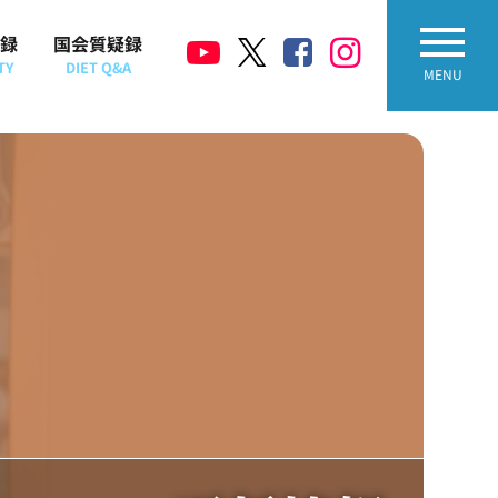
録
国会質疑録
TY
DIET Q&A
MENU